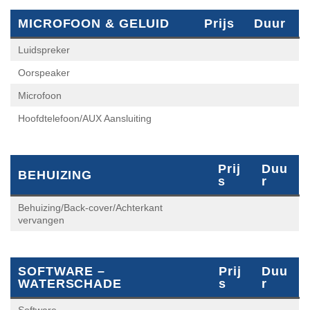
Luidspreker
Oorspeaker
Microfoon
Hoofdtelefoon/AUX Aansluiting
Prij
Duu
BEHUIZING
S
R
Behuizing/Back-cover/Achterkant
vervangen
SOFTWARE – WATERSCHADE
Prijs
Duur
Software
Waterschade behandeling