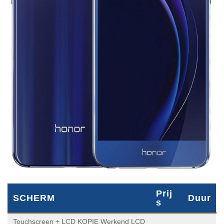
SCHERM
Prijs
Duur
Touchscreen + LCD KOPIE Werkend LCD