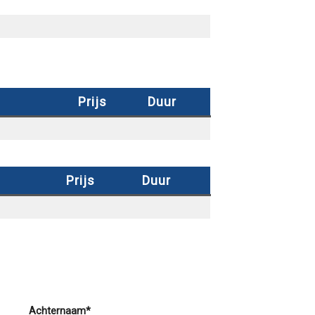
Prijs
Duur
Prijs
Duur
Achternaam*