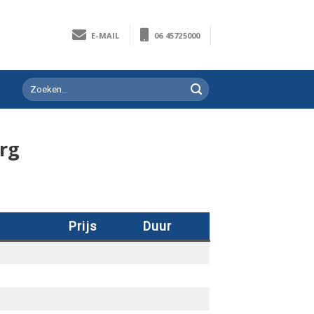
E-MAIL
06 45725000
rg
Prijs
Duur