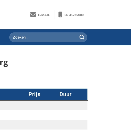
E-MAIL
06 45725000
rg
Prijs
Duur