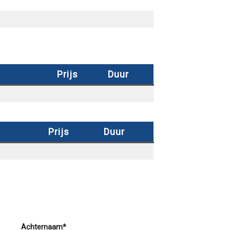
Prijs
Duur
Prijs
Duur
Achternaam*