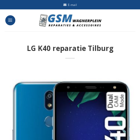
Skip
E-mail
to
content
LG K40 reparatie Tilburg