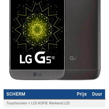
SCHERM
Prijs
Duur
Touchscreen + LCD KOPIE Werkend LCD