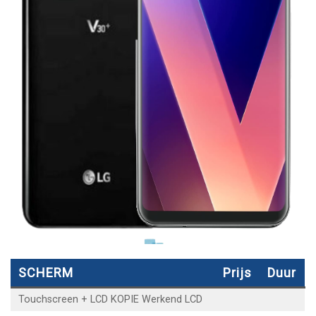
SCHERM
Prijs
Duur
Touchscreen + LCD KOPIE Werkend LCD