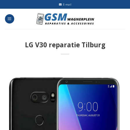
Skip
E-mail
to
content
LG V30 reparatie Tilburg