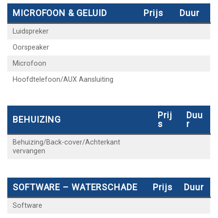
MICROFOON & GELUID
Prijs
Duur
Luidspreker
Oorspeaker
Microfoon
Hoofdtelefoon/AUX Aansluiting
Prij
Duu
BEHUIZING
S
R
Behuizing/Back-cover/Achterkant
vervangen
SOFTWARE – WATERSCHADE
Prijs
Duur
Software