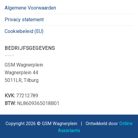
Algemene Voorwaarden
Privacy statement
Cookiebeleid (EU)
BEDRIJFSGEGEVENS
GSM Wagnerplein
Wagnerplein 44
5011LR, Tilburg
KVK:
77212789
BTW:
NL8609365018B01
Copyright 2026 © GSM Wagnerplein | Ontwikkeld door
Online
Assistants