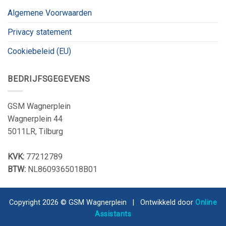
Algemene Voorwaarden
Privacy statement
Cookiebeleid (EU)
BEDRIJFSGEGEVENS
GSM Wagnerplein
Wagnerplein 44
5011LR, Tilburg
KVK:
77212789
BTW:
NL8609365018B01
Copyright 2026 © GSM Wagnerplein | Ontwikkeld door
Online
Assistants