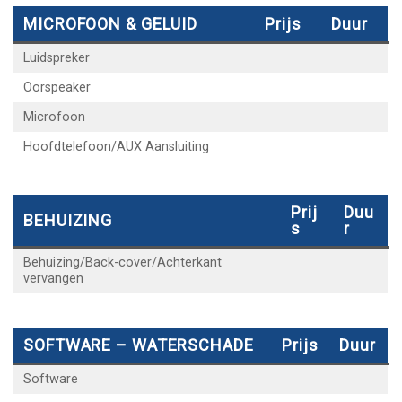
MICROFOON & GELUID
Prijs
Duur
Luidspreker
Oorspeaker
Microfoon
Hoofdtelefoon/AUX Aansluiting
Prij
Duu
BEHUIZING
S
R
Behuizing/Back-cover/Achterkant
vervangen
SOFTWARE – WATERSCHADE
Prijs
Duur
Software