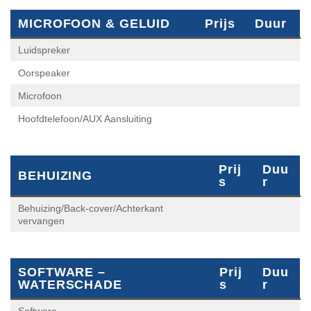
Luidspreker
Oorspeaker
Microfoon
Hoofdtelefoon/AUX Aansluiting
Prij
Duu
BEHUIZING
S
R
Behuizing/Back-cover/Achterkant
vervangen
SOFTWARE – WATERSCHADE
Prijs
Duur
Software
Waterschade behandeling