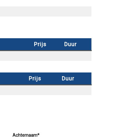
Prijs
Duur
Prijs
Duur
Achternaam*