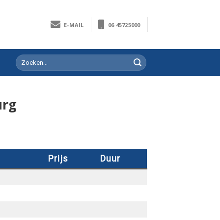
E-MAIL
06 45725000
urg
Prijs
Duur