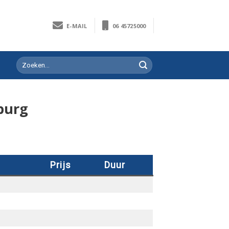
E-MAIL
06 45725000
burg
Prijs
Duur