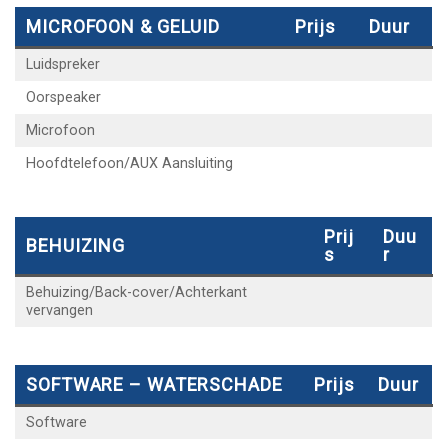
MICROFOON & GELUID
Prijs
Duur
Luidspreker
Oorspeaker
Microfoon
Hoofdtelefoon/AUX Aansluiting
Prij
Duu
BEHUIZING
S
R
Behuizing/Back-cover/Achterkant
vervangen
SOFTWARE – WATERSCHADE
Prijs
Duur
Software