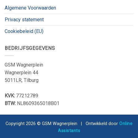
Algemene Voorwaarden
Privacy statement
Cookiebeleid (EU)
BEDRIJFSGEGEVENS
GSM Wagnerplein
Wagnerplein 44
5011LR, Tilburg
KVK:
77212789
BTW:
NL8609365018B01
Copyright 2026 © GSM Wagnerplein | Ontwikkeld door
Online
Assistants