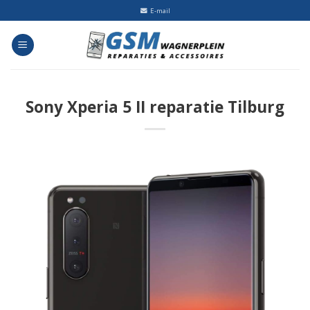
Skip
E-mail
to
content
Sony Xperia 5 II reparatie Tilburg