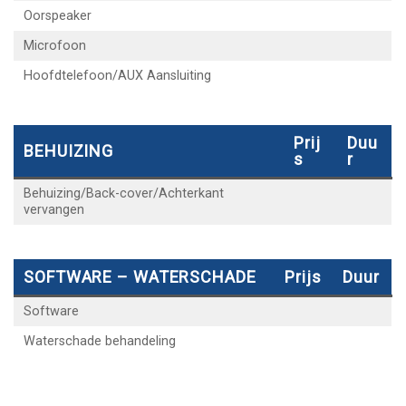
Oorspeaker
Microfoon
Hoofdtelefoon/AUX Aansluiting
Prij
Duu
BEHUIZING
S
R
Behuizing/Back-cover/Achterkant
vervangen
SOFTWARE – WATERSCHADE
Prijs
Duur
Software
Waterschade behandeling