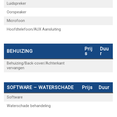
Luidspreker
Oorspeaker
Microfoon
Hoofdtelefoon/AUX Aansluiting
Prij
Duu
BEHUIZING
S
R
Behuizing/Back-cover/Achterkant
vervangen
SOFTWARE – WATERSCHADE
Prijs
Duur
Software
Waterschade behandeling